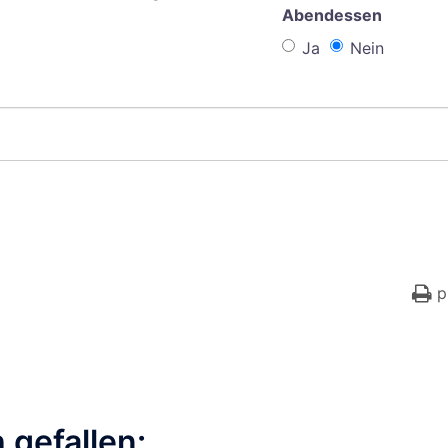
Abendessen
Ja
Nein
p
 gefallen: