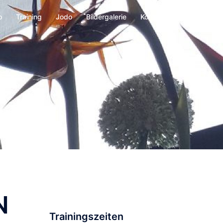
o
Training
Jodo
Bildergalerie
Kontakt
N
Trainingszeiten